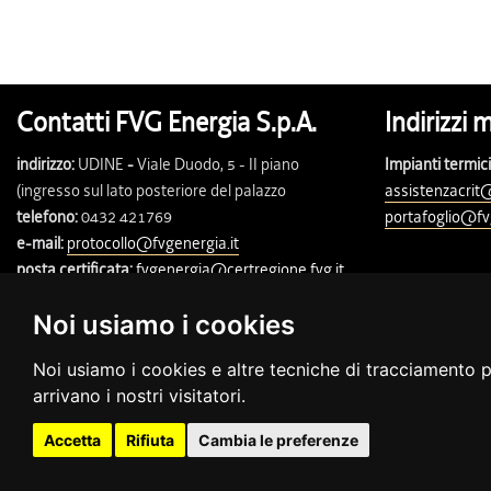
Contatti FVG Energia S.p.A.
Indirizzi 
indirizzo:
UDINE
-
Viale Duodo, 5 - II piano
Impianti termici
(ingresso sul lato posteriore del palazzo
assistenzacrit@
telefono:
0432 421769
portafoglio@fv
e-mail:
protocollo@fvgenergia.it
posta certificata:
fvgenergia@certregione.fvg.it
Noi usiamo i cookies
© FVG Energia S.p.A. - Tutti i diritti riservati
Capitale sociale 130.000 € i.v. | Codice Fiscale, Iscrizione Registro 
Noi usiamo i cookies e altre tecniche di tracciamento pe
Società soggetta a direzione e coordinamento da parte della Regione F
arrivano i nostri visitatori.
Accetta
Rifiuta
Cambia le preferenze
Privacy e cambio preferenze cookie
Note legali
Link utili
Conta