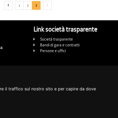
Previous page
Next page
1
2
3
Link società trasparente
Società trasparente
Bandi di gara e contratti
a:
Persone e uffici
e il traffico sul nostro sito e per capire da dove