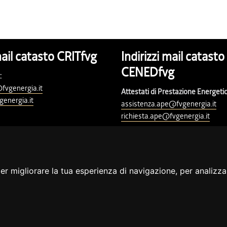
mail catasto CRITfvg
Indirizzi mail catasto
CENEDfvg
:
fvgenergia.it
Attestati di Prestazione Energetic
genergia.it
assistenza.ape@fvgenergia.it
richiesta.ape@fvgenergia.it
delle Imprese di Udine 02431160304
r migliorare la tua esperienza di navigazione, per analizzar
riuli Venezia Giulia.
tti
Feedback
Dichiarazione di accessibilità
Redazionale