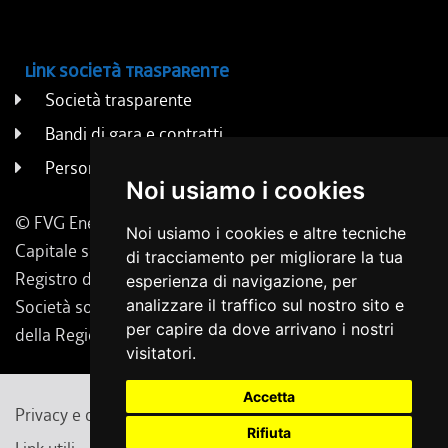
Link società trasparente
Società trasparente
Bandi di gara e contratti
Persone e uffici
Noi usiamo i cookies
© FVG Energia S.p.A. - Tutti i diritti riservati
Noi usiamo i cookies e altre tecniche
Capitale sociale 130.000 € i.v. | Codice Fiscale, Iscrizione
di tracciamento per migliorare la tua
Registro delle Imprese di Udine 02431160304
esperienza di navigazione, per
Società soggetta a direzione e coordinamento da parte
analizzare il traffico sul nostro sito e
per capire da dove arrivano i nostri
della Regione Friuli Venezia Giulia.
visitatori.
Accetta
Privacy e cambio preferenze cookie
Note legali
Rifiuta