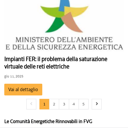
Impianti FER: il problema della saturazione
virtuale delle reti elettriche
giu 11, 2025
Vai al dettaglio
Previous page
Next page
1
2
3
4
5
Le Comunità Energetiche Rinnovabili in FVG