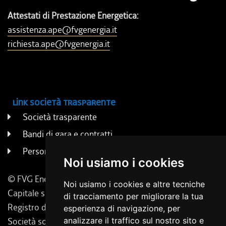
Attestati di Prestazione Energetica:
assistenza.ape@fvgenergia.it
richiesta.ape@fvgenergia.it
Link società trasparente
Società trasparente
Bandi di gara e contratti
Persone e uffici
Noi usiamo i cookies
© FVG Energia S.p.A. - Tutti i diritti riservati
Noi usiamo i cookies e altre tecniche
Capitale sociale 130.000 € i.v. | Codice Fiscale, Iscrizione
di tracciamento per migliorare la tua
Registro delle Imprese di Udine 02431160304
esperienza di navigazione, per
analizzare il traffico sul nostro sito e
Società soggetta a direzione e coordinamento da parte