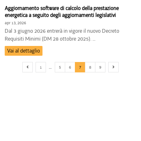
Aggiornamento software di calcolo della prestazione
energetica a seguito degli aggiornamenti legislativi
apr 13, 2026
Dal 3 giugno 2026 entrerà in vigore il nuovo Decreto
Requisiti Minimi (DM 28 ottobre 2025). ...
Vai al dettaglio
Previous page
First page
Next page
1
5
6
7
8
9