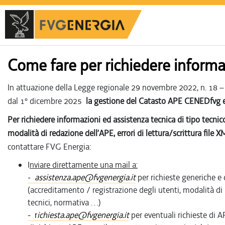
Come fare per richiedere informa
In attuazione della Legge regionale 29 novembre 2022, n. 18 – “D
dal 1° dicembre 2025
la gestione del Catasto APE CENEDfvg e l
Per richiedere informazioni ed assistenza tecnica di tipo tecni
modalità di redazione dell’APE, errori di lettura/scrittura file 
contattare FVG Energia:
I
nviare direttamente una mail a:
-
assistenza.ape@fvgenergia.it
per richieste generiche e 
(accreditamento / registrazione degli utenti, modalità di r
tecnici, normativa …)
- r
ichiesta.ape@fvgenergia.it
per eventuali richieste di 