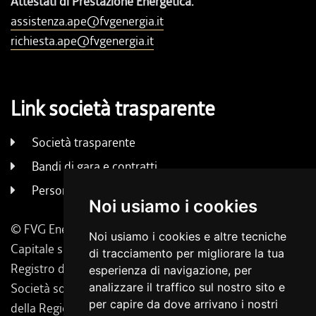
Attestati di Prestazione Energetica:
assistenza.ape@fvgenergia.it
richiesta.ape@fvgenergia.it
Link società trasparente
Società trasparente
Bandi di gara e contratti
Persone e uffici
Noi usiamo i cookies
© FVG Energia S.p.A. - Tutti i diritti riservati
Noi usiamo i cookies e altre tecniche
Capitale sociale 130.000 € i.v. | Codice Fiscale, Iscrizione
di tracciamento per migliorare la tua
Registro delle Imprese di Udine 02431160304
esperienza di navigazione, per
Società soggetta a direzione e coordinamento da parte
analizzare il traffico sul nostro sito e
per capire da dove arrivano i nostri
della Regione Friuli Venezia Giulia.