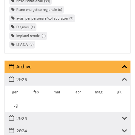
News istituzionali
33
Piano energetico regionale
8
avvisi per personale/collaboratori
7
Diagnosi
2
Impianti termici
8
I.T.A.C.A.
8
Archive
2026
gen
feb
mar
apr
mag
giu
lug
2025
2024