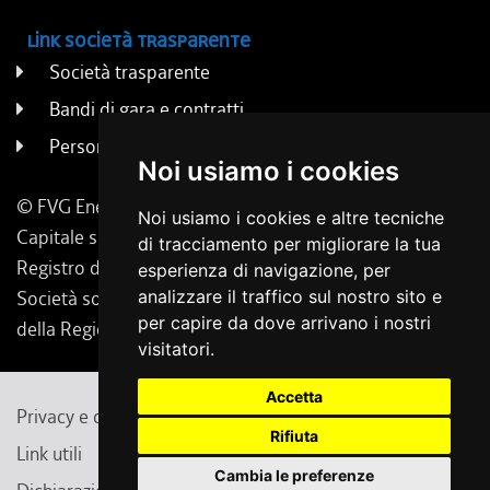
Link società trasparente
Società trasparente
Bandi di gara e contratti
Persone e uffici
Noi usiamo i cookies
© FVG Energia S.p.A. - Tutti i diritti riservati
Noi usiamo i cookies e altre tecniche
Capitale sociale 130.000 € i.v. | Codice Fiscale, Iscrizione
di tracciamento per migliorare la tua
Registro delle Imprese di Udine 02431160304
esperienza di navigazione, per
Società soggetta a direzione e coordinamento da parte
analizzare il traffico sul nostro sito e
per capire da dove arrivano i nostri
della Regione Friuli Venezia Giulia.
visitatori.
Accetta
Privacy e cambio preferenze cookie
Note legali
Rifiuta
Link utili
Contatti
Feedback
Cambia le preferenze