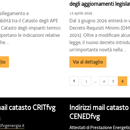
degli aggiornamenti legislat
 collegamento e
13 aprile 2026
abilità tra il Catasto degli APE
Dal 3 giugno 2026 entrerà in v
 Catasto degli impianti termici
Decreto Requisiti Minimi (DM
iportano le indicazioni relative
2025). Oltre a modificare alcun
he ...
legge, il nuovo decreto introd
un’importante novità nella ...
lio
Vai al dettaglio
Previous page
First page
1
4
5
6
mail catasto CRITfvg
Indirizzi mail catasto
CENEDfvg
:
fvgenergia.it
Attestati di Prestazione Energetic