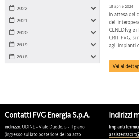
15 aprile 2026
2022
In attesa del
2021
dell’interoper
CENEDfvg e il
2020
CRIT-FVG, si r
2019
agli impianti c
2018
Vai al dettag
Contatti FVG Energia S.p.A.
Indirizzi 
indirizzo:
UDINE
-
Viale Duodo, 5 - II piano
Impianti termici
(ingresso sul lato posteriore del palazzo
assistenzacrit@