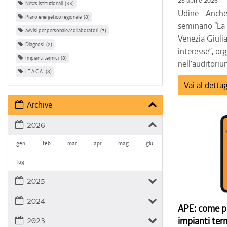
28 aprile 2026
News istituzionali
33
Udine - Anche
Piano energetico regionale
8
seminario “La 
avvisi per personale/collaboratori
7
Venezia Giulia:
Diagnosi
2
interesse”, or
Impianti termici
8
nell’auditorium
I.T.A.C.A.
8
Vai al dettag
Archive
2026
gen
feb
mar
apr
mag
giu
lug
2025
2024
APE: come pr
2023
impianti ter