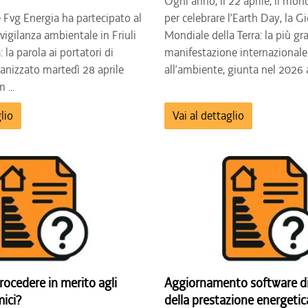
Ogni anno, il 22 aprile, il mon
 Fvg Energia ha partecipato al
per celebrare l’Earth Day, la G
vigilanza ambientale in Friuli
Mondiale della Terra: la più g
 la parola ai portatori di
manifestazione internazionale
ganizzato martedì 28 aprile
all’ambiente, giunta nel 2026 al
 ...
lio
Vai al dettaglio
ocedere in merito agli
Aggiornamento software di
mici?
della prestazione energetic