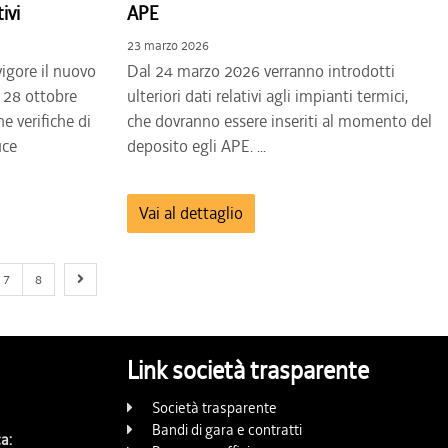
ivi
APE
23 marzo 2026
igore il nuovo
Dal 24 marzo 2026 verranno introdotti
 28 ottobre
ulteriori dati relativi agli impianti termici,
e verifiche di
che dovranno essere inseriti al momento del
uce
deposito egli APE. ...
Vai al dettaglio
Next page
7
8
Link società trasparente
Società trasparente
Bandi di gara e contratti
a: