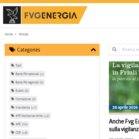
Home
Notizie
Ricerca nel testo
Categories
Tutti
Bandi PA nazionali
1
Bandi PA regionali
3
Eventi
5
Formazione
3
in evidenza
17
APE Notizie tecniche
12
Anche Fvg En
APE
75
sulla vigila
CER
18