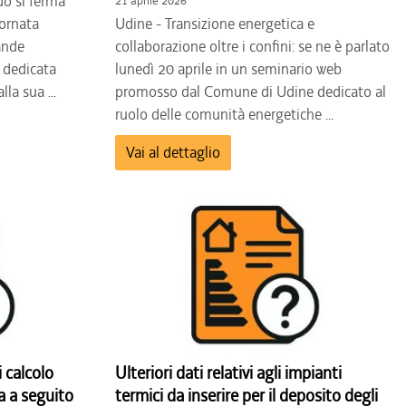
do si ferma
21 aprile 2026
iornata
Udine - Transizione energetica e
rande
collaborazione oltre i confini: se ne è parlato
 dedicata
lunedì 20 aprile in un seminario web
la sua ...
promosso dal Comune di Udine dedicato al
ruolo delle comunità energetiche ...
Vai al dettaglio
 calcolo
Ulteriori dati relativi agli impianti
a a seguito
termici da inserire per il deposito degli