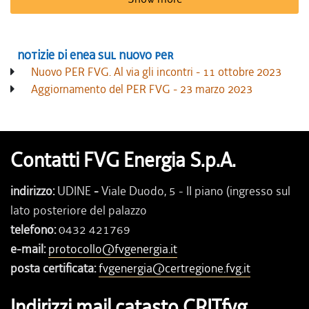
Notizie di Enea sul nuovo PER
Nuovo PER FVG. Al via gli incontri - 11 ottobre 2023
Aggiornamento del PER FVG - 23 marzo 2023
Contatti FVG Energia S.p.A.
indirizzo:
UDINE
-
Viale Duodo, 5 - II piano (ingresso sul
lato posteriore del palazzo
telefono:
0432 421769
e-mail:
protocollo@fvgenergia.it
posta certificata:
fvgenergia@certregione.fvg.it
Indirizzi mail catasto CRITfvg