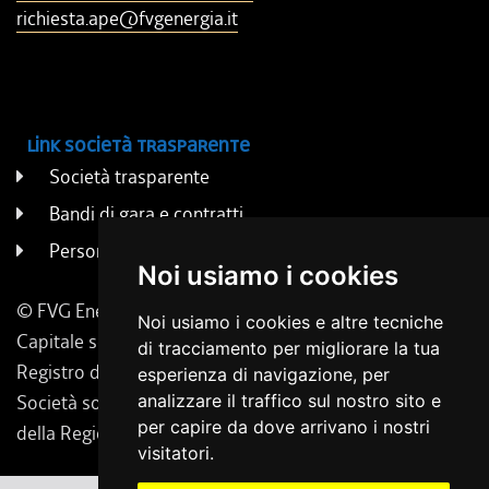
richiesta.ape@fvgenergia.it
Link società trasparente
Società trasparente
Bandi di gara e contratti
Persone e uffici
Noi usiamo i cookies
© FVG Energia S.p.A. - Tutti i diritti riservati
Noi usiamo i cookies e altre tecniche
Capitale sociale 130.000 € i.v. | Codice Fiscale, Iscrizione
di tracciamento per migliorare la tua
Registro delle Imprese di Udine 02431160304
esperienza di navigazione, per
Società soggetta a direzione e coordinamento da parte
analizzare il traffico sul nostro sito e
per capire da dove arrivano i nostri
della Regione Friuli Venezia Giulia.
visitatori.