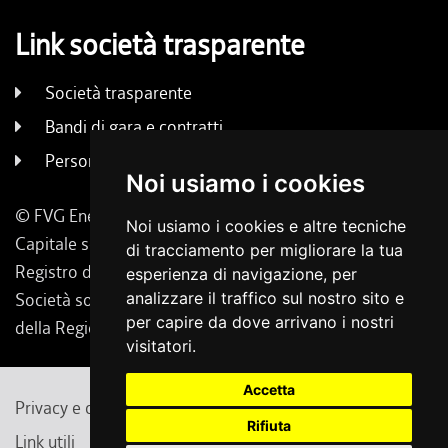
Link società trasparente
Società trasparente
Bandi di gara e contratti
Persone e uffici
Noi usiamo i cookies
© FVG Energia S.p.A. - Tutti i diritti riservati
Noi usiamo i cookies e altre tecniche
Capitale sociale 130.000 € i.v. | Codice Fiscale, Iscrizione
di tracciamento per migliorare la tua
Registro delle Imprese di Udine 02431160304
esperienza di navigazione, per
Società soggetta a direzione e coordinamento da parte
analizzare il traffico sul nostro sito e
per capire da dove arrivano i nostri
della Regione Friuli Venezia Giulia.
visitatori.
Accetta
Privacy e cambio preferenze cookie
Note legali
Rifiuta
Link utili
Contatti
Feedback