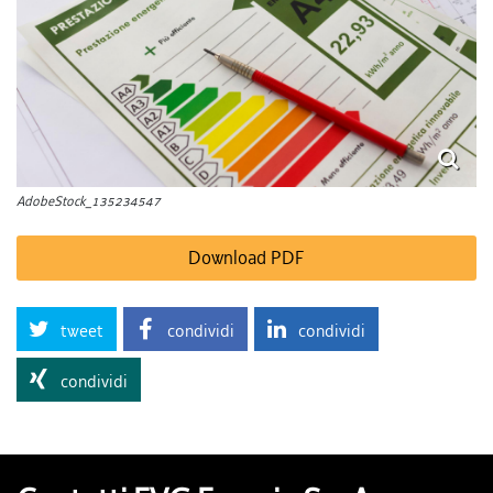
AdobeStock_135234547
Download PDF
tweet
condividi
condividi
condividi