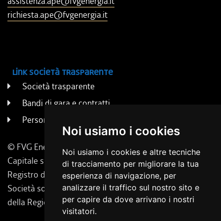
assistenza.ape@fvgenergia.it
richiesta.ape@fvgenergia.it
Link società trasparente
Società trasparente
Bandi di gara e contratti
Persone e uffici
Noi usiamo i cookies
© FVG Energia S.p.A. - Tutti i diritti riservati
Noi usiamo i cookies e altre tecniche
Capitale sociale 130.000 € i.v. | Codice Fiscale, Iscrizione
di tracciamento per migliorare la tua
Registro delle Imprese di Udine 02431160304
esperienza di navigazione, per
analizzare il traffico sul nostro sito e
Società soggetta a direzione e coordinamento da parte
per capire da dove arrivano i nostri
della Regione Friuli Venezia Giulia.
visitatori.