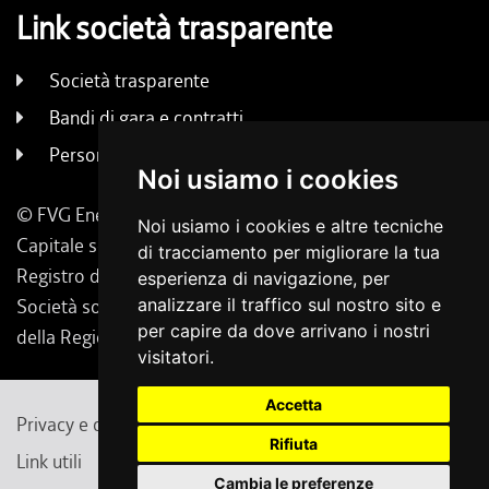
Link società trasparente
Società trasparente
Bandi di gara e contratti
Persone e uffici
Noi usiamo i cookies
© FVG Energia S.p.A. - Tutti i diritti riservati
Noi usiamo i cookies e altre tecniche
Capitale sociale 130.000 € i.v. | Codice Fiscale, Iscrizione
di tracciamento per migliorare la tua
Registro delle Imprese di Udine 02431160304
esperienza di navigazione, per
Società soggetta a direzione e coordinamento da parte
analizzare il traffico sul nostro sito e
per capire da dove arrivano i nostri
della Regione Friuli Venezia Giulia.
visitatori.
Accetta
Privacy e cambio preferenze cookie
Note legali
Rifiuta
Link utili
Contatti
Feedback
Cambia le preferenze