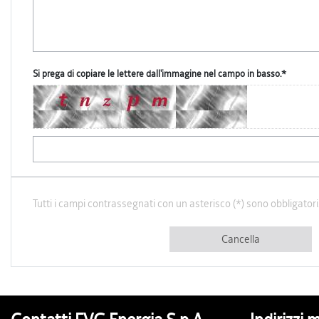
Si prega di copiare le lettere dall'immagine nel campo in basso.*
Tutti i campi contrassegnati con un asterisco (*) sono obbligatori
Cancella