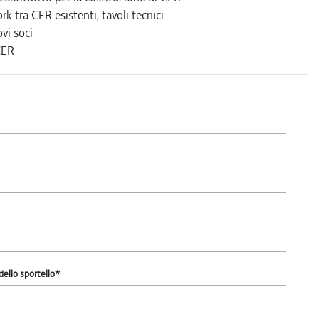
rk tra CER esistenti, tavoli tecnici
vi soci
CER
dello sportello*