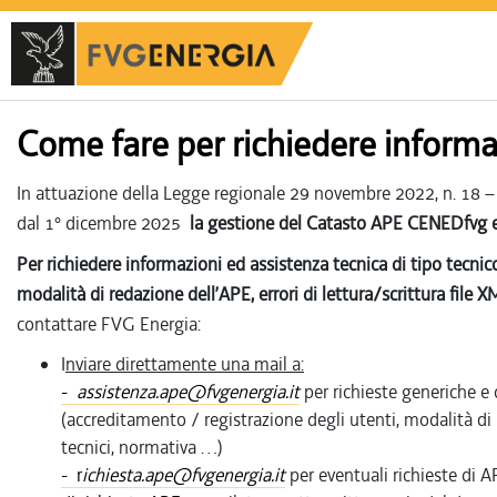
Come fare per richiedere informa
In attuazione della Legge regionale 29 novembre 2022, n. 18 – “D
dal 1° dicembre 2025
la gestione del Catasto APE CENEDfvg e l
Per richiedere informazioni ed assistenza tecnica di tipo tecni
modalità di redazione dell’APE, errori di lettura/scrittura file 
contattare FVG Energia:
I
nviare direttamente una mail a:
-
assistenza.ape@fvgenergia.it
per richieste generiche e 
(accreditamento / registrazione degli utenti, modalità di r
tecnici, normativa …)
- r
ichiesta.ape@fvgenergia.it
per eventuali richieste di 