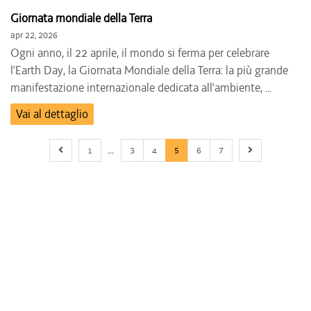
Giornata mondiale della Terra
apr 22, 2026
Ogni anno, il 22 aprile, il mondo si ferma per celebrare
l’Earth Day, la Giornata Mondiale della Terra: la più grande
manifestazione internazionale dedicata all’ambiente, ...
Vai al dettaglio
Previous page
First page
Next page
1
3
4
5
6
7