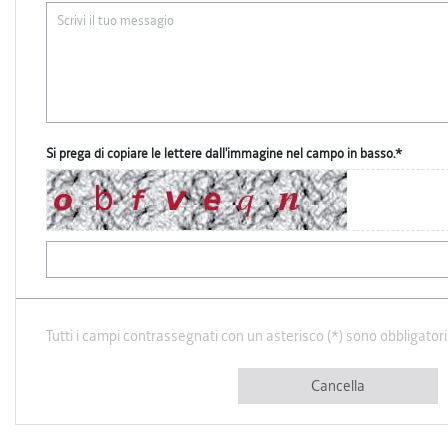
Si prega di copiare le lettere dall'immagine nel campo in basso.*
Tutti i campi contrassegnati con un asterisco (*) sono obbligatori
Cancella