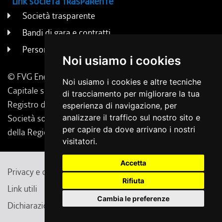
Link società trasparente
Società trasparente
Bandi di gara e contratti
Persone e uffici
Noi usiamo i cookies
© FVG Energia S.p.A. - Tutti i diritti riservati
Noi usiamo i cookies e altre tecniche
Capitale sociale 130.000 € i.v. | Codice Fiscale, Iscrizione
di tracciamento per migliorare la tua
Registro delle Imprese di Udine 02431160304
esperienza di navigazione, per
analizzare il traffico sul nostro sito e
Società soggetta a direzione e coordinamento da parte
per capire da dove arrivano i nostri
della Regione Friuli Venezia Giulia.
visitatori.
Accetta
Privacy e cambio preferenze cookie
Note legali
Rifiuta
Link utili
Contatti
Feedback
Cambia le preferenze
Dichiarazione di accessibilità
Redazionale