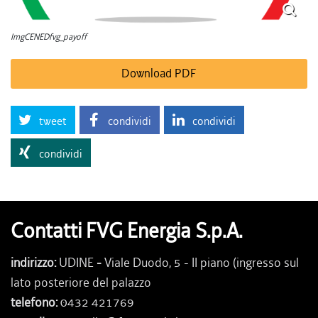
ImgCENEDfvg_payoff
Download PDF
tweet
condividi
condividi
condividi
Contatti FVG Energia S.p.A.
indirizzo:
UDINE
-
Viale Duodo, 5 - II piano (ingresso sul
lato posteriore del palazzo
telefono:
0432 421769