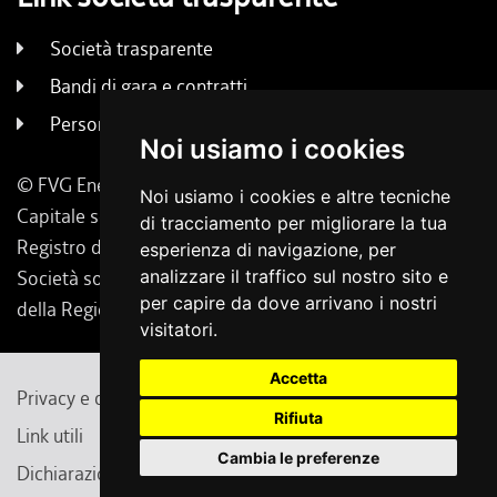
Società trasparente
Bandi di gara e contratti
Persone e uffici
Noi usiamo i cookies
© FVG Energia S.p.A. - Tutti i diritti riservati
Noi usiamo i cookies e altre tecniche
Capitale sociale 130.000 € i.v. | Codice Fiscale, Iscrizione
di tracciamento per migliorare la tua
Registro delle Imprese di Udine 02431160304
esperienza di navigazione, per
Società soggetta a direzione e coordinamento da parte
analizzare il traffico sul nostro sito e
per capire da dove arrivano i nostri
della Regione Friuli Venezia Giulia.
visitatori.
Accetta
Privacy e cambio preferenze cookie
Note legali
Rifiuta
Link utili
Contatti
Feedback
Cambia le preferenze
Dichiarazione di accessibilità
Redazionale