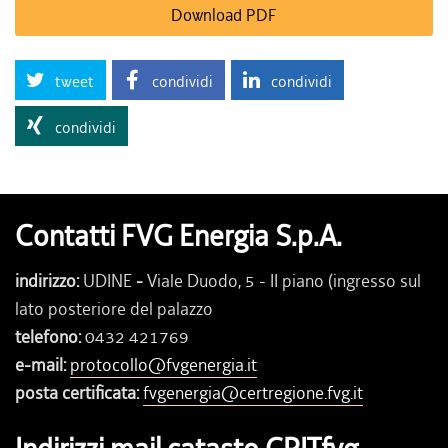
Download PDF
tweet
condividi
condividi
condividi
Contatti FVG Energia S.p.A.
indirizzo:
UDINE
-
Viale Duodo, 5 - II piano (ingresso sul
lato posteriore del palazzo
telefono:
0432 421769
e-mail:
protocollo@fvgenergia.it
posta certificata:
fvgenergia@certregione.fvg.it