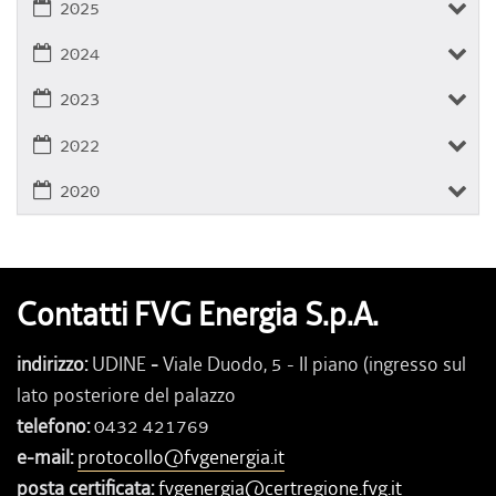
2025
2024
2023
2022
2020
Contatti FVG Energia S.p.A.
indirizzo:
UDINE
-
Viale Duodo, 5 - II piano (ingresso sul
lato posteriore del palazzo
telefono:
0432 421769
e-mail:
protocollo@fvgenergia.it
posta certificata:
fvgenergia@certregione.fvg.it