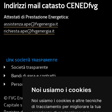
Indirizzi mail catasto CENEDfvg
Attestati di Prestazione Energetica:
assistenza.ape@fvgenergia.it
richiesta.ape@fvgenergia.it
Link società trasparente
Società trasparente
Bandi di gara e contratti
Persone e uffici
Noi usiamo i cookies
© FVG Energia S.p.A. - Tutti i diritti riservati
Noi usiamo i cookies e altre tecniche
Capitale sociale 130.000 € i.v. | Codice Fiscale, Iscrizione
di tracciamento per migliorare la tua