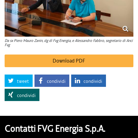
Da sx Piero Mauro Zanin, dg di Fvg Energia, e Alessandro Fabbro, segretario di Anci
Fvg
Download PDF
tweet
condividi
condividi
condividi
Contatti FVG Energia S.p.A.