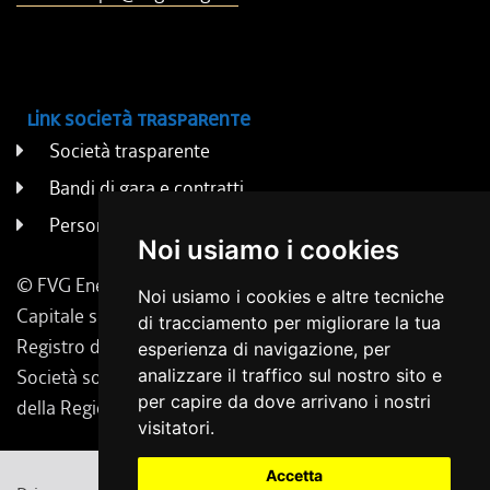
Link società trasparente
Società trasparente
Bandi di gara e contratti
Persone e uffici
Noi usiamo i cookies
© FVG Energia S.p.A. - Tutti i diritti riservati
Noi usiamo i cookies e altre tecniche
Capitale sociale 130.000 € i.v. | Codice Fiscale, Iscrizione
di tracciamento per migliorare la tua
Registro delle Imprese di Udine 02431160304
esperienza di navigazione, per
analizzare il traffico sul nostro sito e
Società soggetta a direzione e coordinamento da parte
per capire da dove arrivano i nostri
della Regione Friuli Venezia Giulia.
visitatori.
Accetta