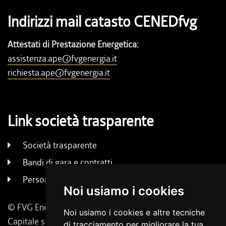
Indirizzi mail catasto CENEDfvg
Attestati di Prestazione Energetica:
assistenza.ape@fvgenergia.it
richiesta.ape@fvgenergia.it
Link società trasparente
Società trasparente
Bandi di gara e contratti
Persone e uffici
Noi usiamo i cookies
© FVG Energia S.p.A. - Tutti i diritti riservati
Noi usiamo i cookies e altre tecniche
Capitale sociale 130.000 € i.v. | Codice Fiscale, Iscrizione
di tracciamento per migliorare la tua