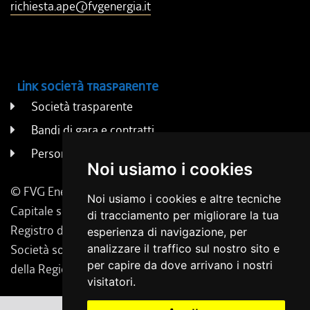
richiesta.ape@fvgenergia.it
Link società trasparente
Società trasparente
Bandi di gara e contratti
Persone e uffici
Noi usiamo i cookies
© FVG Energia S.p.A. - Tutti i diritti riservati
Noi usiamo i cookies e altre tecniche
Capitale sociale 130.000 € i.v. | Codice Fiscale, Iscrizione
di tracciamento per migliorare la tua
Registro delle Imprese di Udine 02431160304
esperienza di navigazione, per
analizzare il traffico sul nostro sito e
Società soggetta a direzione e coordinamento da parte
per capire da dove arrivano i nostri
della Regione Friuli Venezia Giulia.
visitatori.