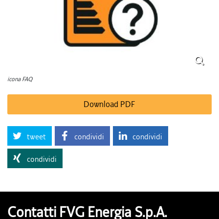
icona FAQ
Download PDF
tweet
condividi
condividi
condividi
Contatti FVG Energia S.p.A.