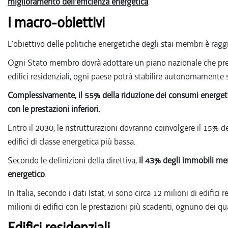
miglioramento dell’efficienza energetica
.
I macro-obiettivi
L’obiettivo delle politiche energetiche degli stai membri è ragg
Ogni Stato membro dovrà adottare un piano nazionale che prev
edifici residenziali; ogni paese potrà stabilire autonomamente su
Complessivamente, il 55% della riduzione dei consumi energetici
con le prestazioni inferiori.
Entro il 2030, le ristrutturazioni dovranno coinvolgere il 15% de
edifici di classe energetica più bassa.
Secondo le definizioni della direttiva,
il 43% degli immobili meno
energetico
.
In Italia, secondo i dati Istat, vi sono circa 12 milioni di edifici r
milioni di edifici con le prestazioni più scadenti, ognuno dei q
Edifici residenziali