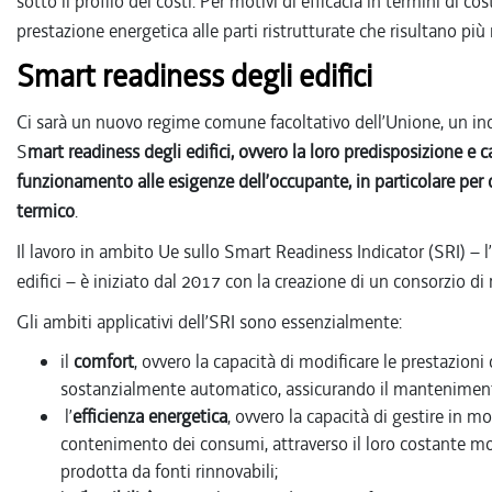
sotto il profilo dei costi. Per motivi di efficacia in termini di co
prestazione energetica alle parti ristrutturate che risultano più r
Smart readiness degli edifici
Ci sarà un nuovo regime comune facoltativo dell’Unione, un indi
S
mart readiness degli edifici, ovvero la loro predisposizione e ca
funzionamento alle esigenze dell’occupante, in particolare per 
termico
.
Il lavoro in ambito Ue sullo Smart Readiness Indicator (SRI) – l’
edifici – è iniziato dal 2017 con la creazione di un consorzio di r
Gli ambiti applicativi dell’SRI sono essenzialmente:
il
comfort
, ovvero la capacità di modificare le prestazioni
sostanzialmente automatico, assicurando il mantenimento
l’
efficienza energetica
, ovvero la capacità di gestire in 
contenimento dei consumi, attraverso il loro costante mon
prodotta da fonti rinnovabili;