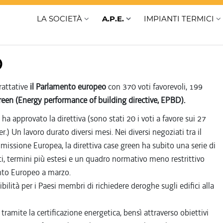
LA SOCIETÀ
A.P.E.
IMPIANTI TERMICI
D
rattative
il Parlamento europeo
con 370 voti favorevoli, 199
reen (Energy performance of building directive, EPBD).
ha approvato la direttiva (sono stati 20 i voti a favore sui 27
.) Un lavoro durato diversi mesi. Nei diversi negoziati tra il
issione Europea, la direttiva case green ha subito una serie di
, termini più estesi e un quadro normativo meno restrittivo
nto Europeo a marzo.
ilità per i Paesi membri di richiedere deroghe sugli edifici alla
a tramite la certificazione energetica, bensì attraverso obiettivi