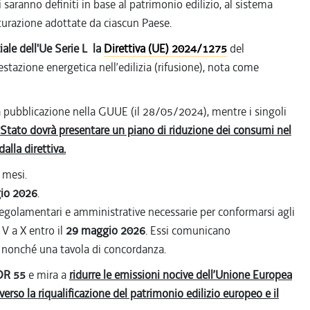
saranno definiti in base al patrimonio edilizio, al sistema
utturazione adottate da ciascun Paese.
iale dell'Ue Serie L la
Direttiva (UE) 2024/1275
del
stazione energetica nell’edilizia (rifusione), nota come
lla pubblicazione nella GUUE (il 28/05/2024), mentre i singoli
Stato dovrà presentare un piano di riduzione dei consumi nel
alla direttiva.
 mesi.
io 2026
.
 regolamentari e amministrative necessarie per conformarsi agli
a V a X entro il
29 maggio 2026
. Essi comunicano
, nonché una tavola di concordanza.
FOR 55
e mira a
ridurre le emissioni nocive dell’Unione Europea
verso la riqualificazione del patrimonio edilizio europeo e il