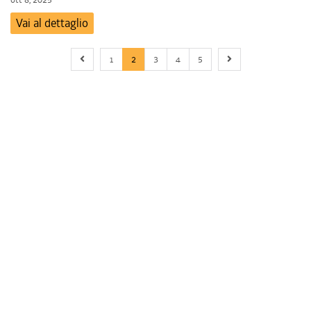
Vai al dettaglio
Previous page
Next page
1
2
3
4
5