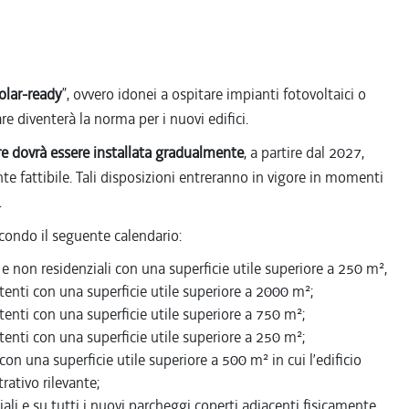
solar-ready
”, ovvero idonei a ospitare impianti fotovoltaici o
are diventerà la norma per i nuovi edifici.
lare dovrà essere installata gradualmente
, a partire dal 2027,
 fattibile. Tali disposizioni entreranno in vigore in momenti
.
econdo il seguente calendario:
i e non residenziali con una superficie utile superiore a 250 m²,
istenti con una superficie utile superiore a 2000 m²;
stenti con una superficie utile superiore a 750 m²;
stenti con una superficie utile superiore a 250 m²;
i con una superficie utile superiore a 500 m² in cui l’edificio
ativo rilevante;
iali e su tutti i nuovi parcheggi coperti adiacenti fisicamente