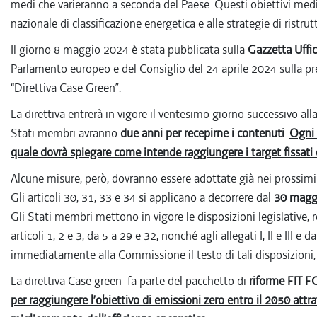
medi che varieranno a seconda del Paese. Questi obiettivi medi 
nazionale di classificazione energetica e alle strategie di ristr
Il giorno 8 maggio 2024 è stata pubblicata sulla
Gazzetta Uffic
Parlamento europeo e del Consiglio del 24 aprile 2024 sulla pre
“Direttiva Case Green”.
La direttiva entrerà in vigore il ventesimo giorno successivo a
Stati membri avranno
due anni per recepirne i contenuti
.
Ogni 
quale dovrà spiegare come intende raggiungere i target fissati d
Alcune misure, però, dovranno essere adottate già nei prossimi
Gli articoli 30, 31, 33 e 34 si applicano a decorrere dal
30 magg
Gli Stati membri mettono in vigore le disposizioni legislative,
articoli 1, 2 e 3, da 5 a 29 e 32, nonché agli allegati I, II e III e d
immediatamente alla Commissione il testo di tali disposizioni
La direttiva Case green fa parte del pacchetto di
riforme FIT 
per raggiungere l’obiettivo di emissioni zero entro il 2050 attra