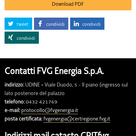
Download PDF
tweet
condividi
condividi
condividi
Contatti FVG Energia S.p.A.
indirizzo:
UDINE
-
Viale Duodo, 5 - II piano (ingresso sul
lato posteriore del palazzo
telefono:
0432 421769
e-mail:
protocollo@fvgenergia.it
posta certificata:
fvgenergia@certregione.fvg.it
Indirizzi mail catasto CRITfvg