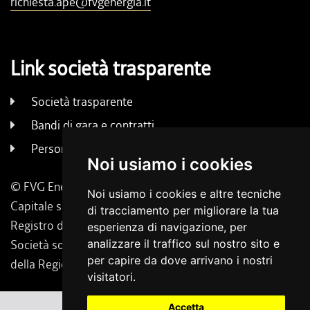
richiesta.ape@fvgenergia.it
Link società trasparente
Società trasparente
Bandi di gara e contratti
Persone e uffici
Noi usiamo i cookies
© FVG Energia S.p.A. - Tutti i diritti riservati
Noi usiamo i cookies e altre tecniche
Capitale sociale 130.000 € i.v. | Codice Fiscale, Iscrizione
di tracciamento per migliorare la tua
Registro delle Imprese di Udine 02431160304
esperienza di navigazione, per
analizzare il traffico sul nostro sito e
Società soggetta a direzione e coordinamento da parte
per capire da dove arrivano i nostri
della Regione Friuli Venezia Giulia.
visitatori.
Accetta