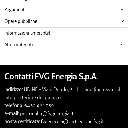
Pagamenti
Opere pubbliche
Informazioni ambientali
Altri contenuti
Contatti FVG Energia S.p.A.
indirizzo:
UDINE
-
Viale Duodo, 5 - II piano (ingresso sul
lato posteriore del palazzo
telefono:
0432 421769
e-mail:
protocollo@fvgenergia.it
posta certificata:
fvgenergia@certregione.fvg.it