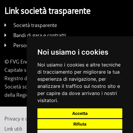
Link società trasparente
Società trasparente
Bandi di gara e contratti
Persone e uffici
Noi usiamo i cookies
© FVG Energia S.p.A. - Tutti i diritti riservati
Noi usiamo i cookies e altre tecniche
Capitale sociale 130.000 € i.v. | Codice Fiscale, Iscrizione
di tracciamento per migliorare la tua
Registro delle Imprese di Udine 02431160304
esperienza di navigazione, per
analizzare il traffico sul nostro sito e
Società soggetta a direzione e coordinamento da parte
per capire da dove arrivano i nostri
della Regione Friuli Venezia Giulia.
visitatori.
Accetta
Privacy e cambio preferenze cookie
Note legali
Rifiuta
Link utili
Contatti
Feedback