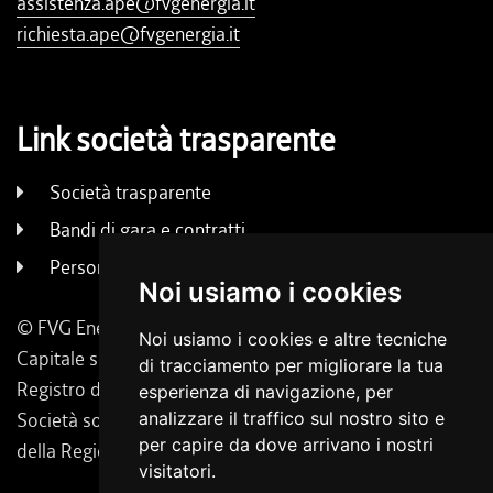
assistenza.ape@fvgenergia.it
richiesta.ape@fvgenergia.it
Link società trasparente
Società trasparente
Bandi di gara e contratti
Persone e uffici
Noi usiamo i cookies
© FVG Energia S.p.A. - Tutti i diritti riservati
Noi usiamo i cookies e altre tecniche
Capitale sociale 130.000 € i.v. | Codice Fiscale, Iscrizione
di tracciamento per migliorare la tua
Registro delle Imprese di Udine 02431160304
esperienza di navigazione, per
analizzare il traffico sul nostro sito e
Società soggetta a direzione e coordinamento da parte
per capire da dove arrivano i nostri
della Regione Friuli Venezia Giulia.
visitatori.