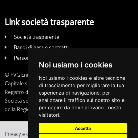
Link società trasparente
Società trasparente
Bandi di gara e contratti
Persone e uffici
Noi usiamo i cookies
© FVG Energia S.p.A. - Tutti i diritti riservati
Noi usiamo i cookies e altre tecniche
Capitale sociale 130.000 € i.v. | Codice Fiscale, Iscrizione
di tracciamento per migliorare la tua
Registro delle Imprese di Udine 02431160304
esperienza di navigazione, per
analizzare il traffico sul nostro sito e
Società soggetta a direzione e coordinamento da parte
per capire da dove arrivano i nostri
della Regione Friuli Venezia Giulia.
visitatori.
Accetta
Privacy e cambio preferenze cookie
Note legali